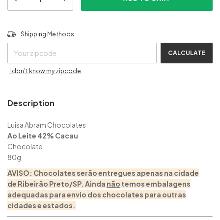
CHANGE ZIPCODE
Shipping for zipcode:
Shipping Methods
CALCULATE
I don't know my zipcode
Description
Luisa Abram Chocolates
Ao Leite 42% Cacau
Chocolate
80g
AVISO: Chocolates serão entregues
apenas na cidade
de Ribeirão Preto/SP. Ainda
não
temos embalagens
adequadas para envio dos chocolates para outras
cidades e estados.