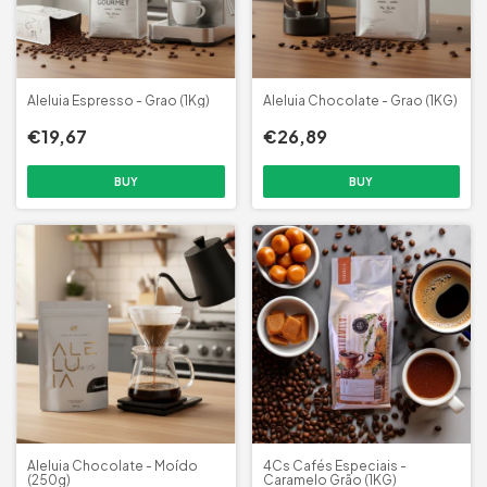
Aleluia Espresso - Grao (1Kg)
Aleluia Chocolate - Grao (1KG)
€19,67
€26,89
Aleluia Chocolate - Moído
4Cs Cafés Especiais -
(250g)
Caramelo Grão (1KG)