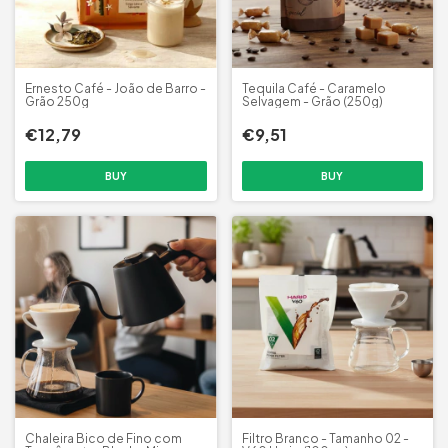
Ernesto Café - João de Barro -
Tequila Café - Caramelo
Grão 250g
Selvagem - Grão (250g)
€12,79
€9,51
Chaleira Bico de Fino com
Filtro Branco - Tamanho 02 -