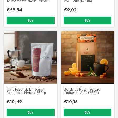
Termômetro Black - Mimo
V60 Hario (100 un)
Style
€59,34
€9,02
Café Fazenda Limoeiro -
Borda da Mata - Edição
Espresso - Moído (250g)
Limitada - Grão (250g)
€10,49
€10,16