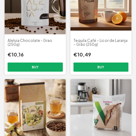
Aleluia Chocolate - Grao
Tequila Café – Licor de Laranja
(250g)
– Grão (250g)
€10,16
€10,49