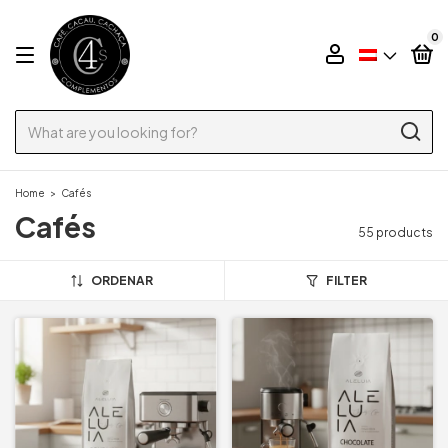
0
Home
>
Cafés
Cafés
55 products
ORDENAR
FILTER