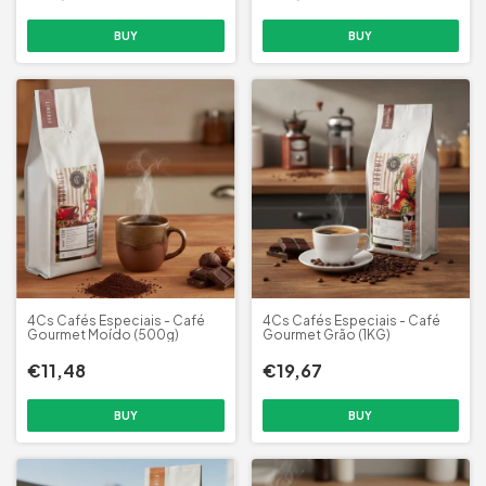
4Cs Cafés Especiais - Café
4Cs Cafés Especiais - Café
Gourmet Moído (500g)
Gourmet Grão (1KG)
€11,48
€19,67