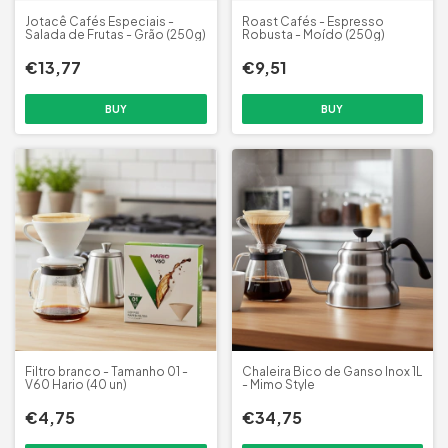
Jotacê Cafés Especiais -
Roast Cafés - Espresso
Salada de Frutas - Grão (250g)
Robusta - Moído (250g)
€13,77
€9,51
Filtro branco - Tamanho 01 -
Chaleira Bico de Ganso Inox 1L
V60 Hario (40 un)
- Mimo Style
€4,75
€34,75