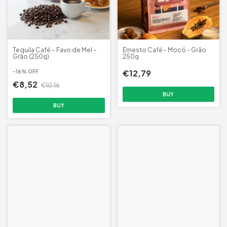
Tequila Café – Favo de Mel –
Ernesto Café - Mocó - Grão
Grão (250g)
250g
€12,79
-
16
%
OFF
€8,52
€10,16