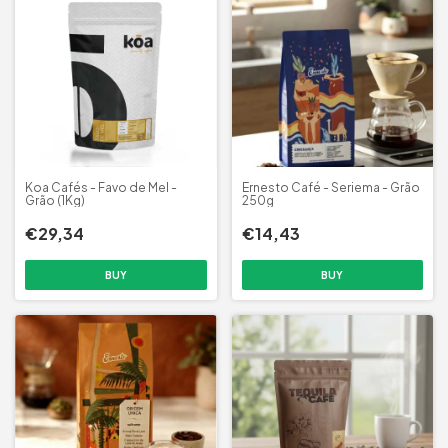
Koa Cafés - Favo de Mel -
Ernesto Café - Seriema - Grão
Grão (1Kg)
250g
€29,34
€14,43