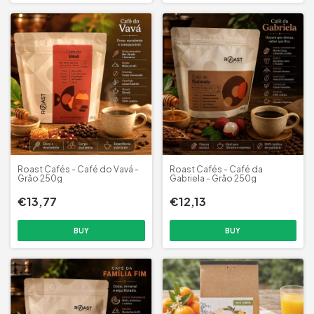
Roast Cafés - Café do Vavá -
Roast Cafés - Café da
Grão 250g
Gabriela - Grão 250g
€13,77
€12,13