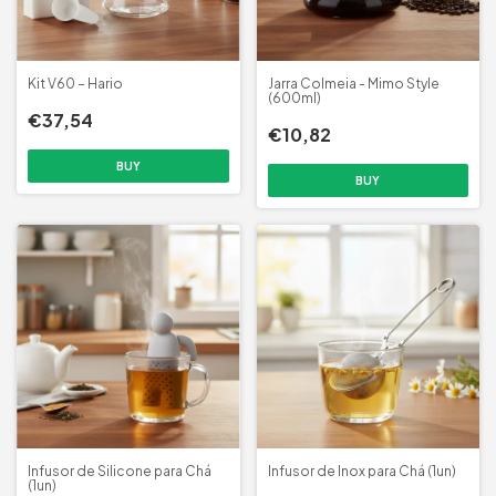
Kit V60 – Hario
Jarra Colmeia - Mimo Style
(600ml)
€37,54
€10,82
Infusor de Silicone para Chá
Infusor de Inox para Chá (1un)
(1un)