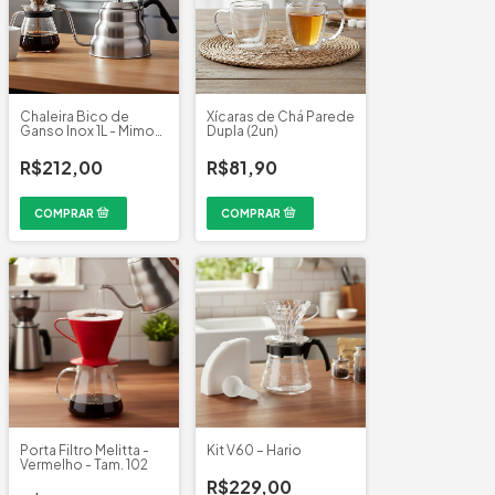
Chaleira Bico de
Xícaras de Chá Parede
Ganso Inox 1L - Mimo
Dupla (2un)
Style
R$212,00
R$81,90
Porta Filtro Melitta -
Kit V60 – Hario
Vermelho - Tam. 102
R$229,00