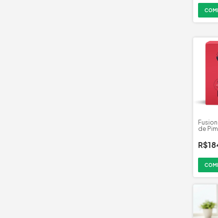
Fusion
de Pi
Moedo
R$18