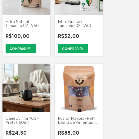
Filtro Natural -
Filtro Branco -
Tamanho 02 - V60 -
Tamanho 02 - V60
Hario (100 un)
Hario (40 un)
R$100,00
R$32,00
Canequinha 4Cs -
Fusion Flavors -Refil
Preta (150ml)
Blend de Pimentas -
50g
R$24,30
R$88,00