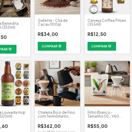
Gallette - Chá de
Cerveja Coffee Pilsen
a Benedita
Cacau (100g)
(355ml)
 (355ml)
R$34,00
R$12,50
,50
a Louvada Hop
Chaleira Bico de Fino
Filtro Branco -
(500ml)
com Termômetro
Tamanho 02 - V60
Black - Mimo Style
Hario (100 un)
,60
R$362,00
R$55,00
2
x
de
R$181,00
sem juros