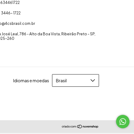
1634461722
) 3446- 1722
fo@4csbrasil.com.br
 José Leal, 786 - Alto da Boa Vista, Ribeirão Preto - SP,
025-260
Idiomas e moedas