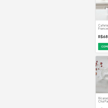
Cafete
France
Mimo S
R$68
Xícara
Chá Pa
(2un)