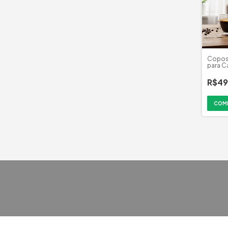
Copos
para C
R$49