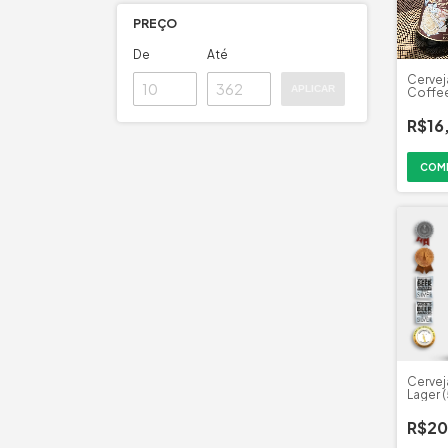
PREÇO
De
Até
Cervej
APLICAR
Coffee
R$16
Cervej
Lager 
R$20