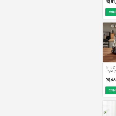
R$81
Jarra 
Style 
R$66