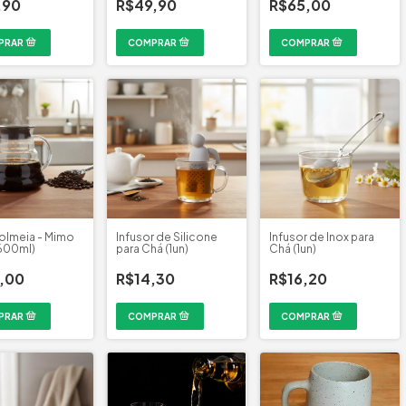
,90
R$49,90
R$65,00
Colmeia - Mimo
Infusor de Silicone
Infusor de Inox para
(600ml)
para Chá (1un)
Chá (1un)
,00
R$14,30
R$16,20