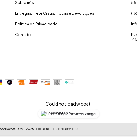
Sobre nós
55
Entregas, Frete Grátis, Trocas e Devoluções
(16
Política de Privacidade
in
Contato
Rua
14
Could not load widget.
Free Google Reviews Widget
554389000197 - 2026. Todos os direitos reservados.