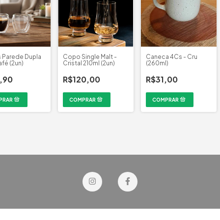
 Parede Dupla
Copo Single Malt -
Caneca 4Cs - Cru
afé (2un)
Cristal 210ml (2un)
(260ml)
,90
R$120,00
R$31,00