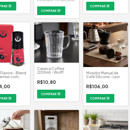
Caneca Coffee
(200ml) - Wolff
 Flavors - Blend
Moedor Manual de
mentas com
Café Silicone - Lyor
r - 50g
R$10,80
4,00
R$106,00