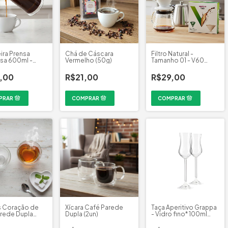
ira Prensa
Chá de Cáscara
Filtro Natural -
sa 600ml -
Vermelho (50g)
Tamanho 01 - V60
tyle
Hario (40 un)
,00
R$21,00
R$29,00
s Coração de
Xícara Café Parede
Taça Aperitivo Grappa
rede Dupla
Dupla (2un)
- Vidro fino* 100ml
(2un)