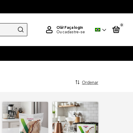
0
Olá!
Faça login
Ou cadastre-se
Ordenar