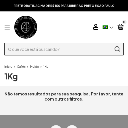
FRETE GRÁTIS ACIMA DE R$ 150 PARA RIBEIRÃO PRETO E SÃO PAULO
0
Início
>
Cafés
>
Moído
>
1Kg
1Kg
Não temos resultados para sua pesquisa. Por favor, tente
com outros filtros.