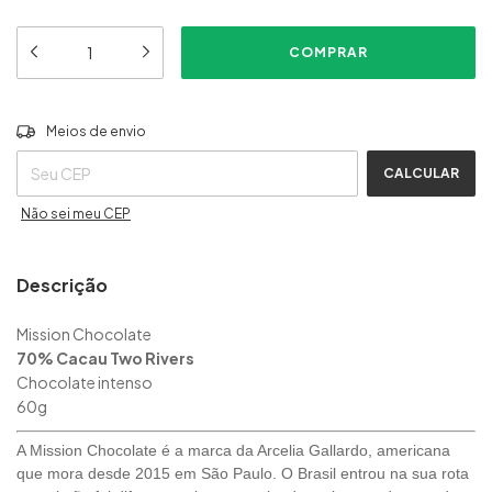
ALTERAR CEP
Entregas para o CEP:
Meios de envio
CALCULAR
Não sei meu CEP
Descrição
Mission Chocolate
70% Cacau Two Rivers
Chocolate intenso
60g
A Mission Chocolate é a marca da Arcelia Gallardo, americana
que mora desde 2015 em São Paulo. O Brasil entrou na sua rota