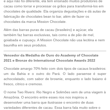
e aqui não foi diferente, ela tem ensinado muitos produtores de
cacau como torrar e processar os grãos para transformá-los em
chocolates de qualidade. Ela organiza degustações e dá aulas de
fabricação de chocolates bean to bar, além de fazer os
chocolates da marca
Mission Chocolate
.
Além das barras puras de cacau (brasileiro) e açúcar, ela
também faz barras exclusivas, tais como a de pão de mel,
goiabada e cupuaçu. A
Mission Chocolate
não usa lecitina e nem
baunilha em seus produtos.
Vencedor da Medalha de Ouro do Academy of Chocolate
2021 e Bronze do International Chocolate Awards 2022
Chocolate amargo 70% feito com dois tipos de cacaus brasileiros:
um da Bahia e o outro do Pará. O lado paraense é super
achocolatado, com sabor de brownie, enquanto o lado baiano é
fresco, cítrico e cremoso.
O nome Two Rivers: Rio Negro e Solimões vem de uma viagem à
Amazônia. O encontro entre esses rios nos inspirou a
desenvolver uma barra que ilustrasse o encontro de duas
variedades diferentes de cacau. Essa barra fala muito sobre o