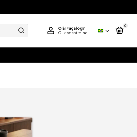
0
Olá!
Faça login
Ou cadastre-se