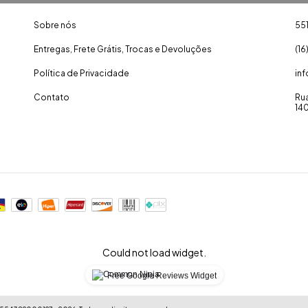
Sobre nós
55
Entregas, Frete Grátis, Trocas e Devoluções
(16
Política de Privacidade
in
Contato
Rua
14
Could not load widget.
Free Google Reviews Widget