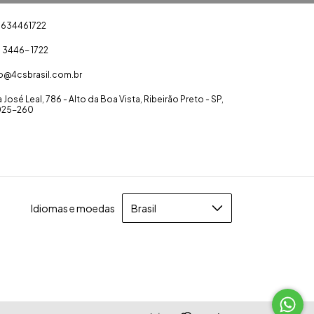
1634461722
) 3446- 1722
fo@4csbrasil.com.br
 José Leal, 786 - Alto da Boa Vista, Ribeirão Preto - SP,
025-260
Idiomas e moedas