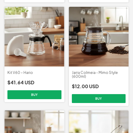
Kit V60 – Hario
Jarra Colmeia - Mimo Style
(600ml)
$41.64 USD
$12.00 USD