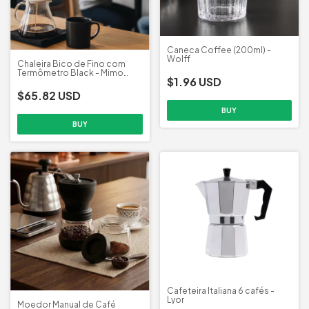
Caneca Coffee (200ml) -
Wolff
Chaleira Bico de Fino com
Termômetro Black - Mimo
$1.96 USD
Style
$65.82 USD
Cafeteira Italiana 6 cafés -
Lyor
Moedor Manual de Café